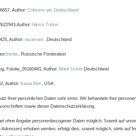
86657, Author:
Coloures-pic Deutschland
72622943,Author:
hikrcn Türkei
1425, Author:
racamani
. Deutschland
hor:
frenta
, Russische Förderation
log, Fotolia_26160481, Author:
Mark Ucker
Deutschland
62, Author:
Kasia Biel
, USA
utz Ihrer persönlichen Daten sehr ernst. Wir behandeln Ihre person
orschriften sowie dieser Datenschutzerklärung.
egel ohne Angabe personenbezogener Daten möglich. Soweit auf uns
-Adressen) erhoben werden, erfolgt dies, soweit möglich, stets auf fr